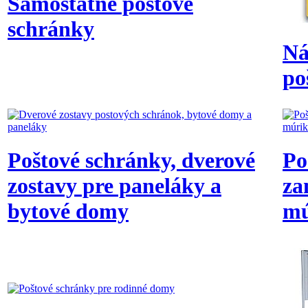
Samostatné poštové
schránky
Ná
po
Poštové schránky, dverové
Po
zostavy pre paneláky a
za
bytové domy
mú