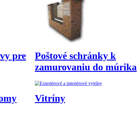
avy pre
Poštové schránky k
zamurovaniu do múrika
domy
Vitríny