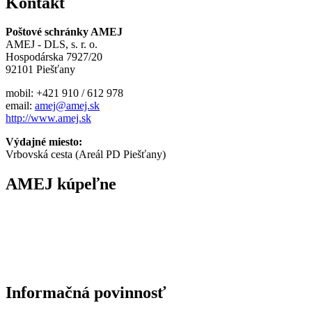
Kontakt
Poštové schránky AMEJ
AMEJ - DLS, s. r. o.
Hospodárska
7927/20
92101 Piešťany
mobil: +421 910 / 612 978
email:
amej@amej.sk
http://www.amej.sk
Výdajné miesto:
Vrbovská cesta (Areál PD Piešťany)
AMEJ kúpeľne
Informačná povinnosť