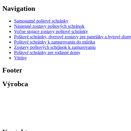
Navigation
Samostatné poštové schránky
Nástenné zostavy poštových schránok
Voľne stojace zostavy poštové schránky
Poštové schránky, dverové zostavy pre paneláky a bytové dom
Poštové schránky k zamurovaniu do múrika
Zostavy poštových schránok k zamurovaniu
Poštové schránky pre rodinné domy
Vitríny
Footer
Výrobca